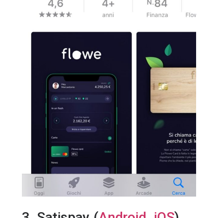
3. Satispay (
Android
,
iOS
)