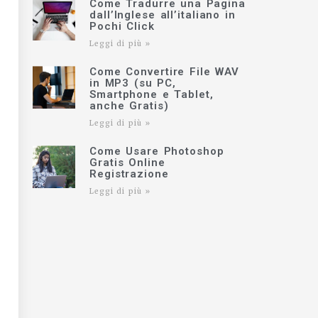
Come Tradurre una Pagina
dall’Inglese all’italiano in
Pochi Click
Leggi di più »
Come Convertire File WAV
in MP3 (su PC,
Smartphone e Tablet,
anche Gratis)
Leggi di più »
Come Usare Photoshop
Gratis Online
Registrazione
Leggi di più »