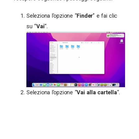
Seleziona l’opzione “
Finder
” e fai clic
su “
Vai
“.
Seleziona l’opzione “
Vai alla cartella
“.