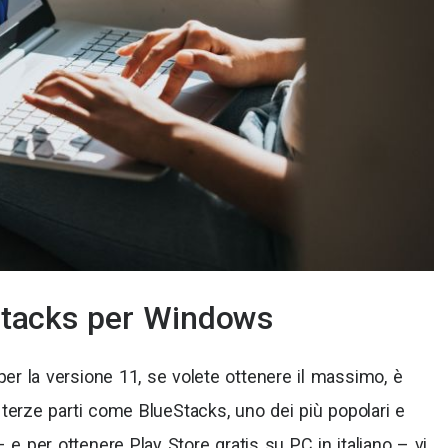
tacks per Windows
r la versione 11, se volete ottenere il massimo, è
i terze parti come BlueStacks, uno dei più popolari e
– e per ottenere Play Store gratis su PC in italiano – vi