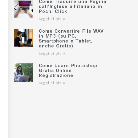
Come Tradurre una Pagina
dall’Inglese all’italiano in
Pochi Click
Leggi di più »
Come Convertire File WAV
in MP3 (su PC,
Smartphone e Tablet,
anche Gratis)
Leggi di più »
Come Usare Photoshop
Gratis Online
Registrazione
Leggi di più »