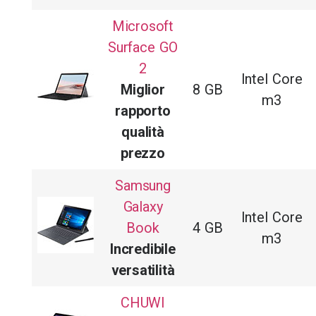
Microsoft
Surface GO
2
Intel Core
Miglior
8 GB
m3
rapporto
qualità
prezzo
Samsung
Galaxy
Intel Core
Book
4 GB
m3
Incredibile
versatilità
CHUWI