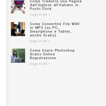
Come Tradurre una Pagina
dall’Inglese all’italiano in
Pochi Click
Leggi di più »
Come Convertire File WAV
in MP3 (su PC,
Smartphone e Tablet,
anche Gratis)
Leggi di più »
Come Usare Photoshop
Gratis Online
Registrazione
Leggi di più »