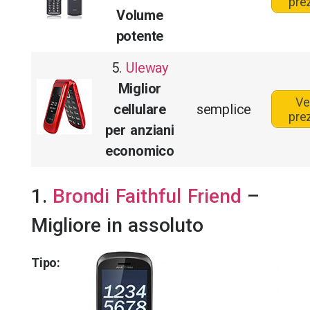
pre
Volume
potente
5.
Uleway
Miglior
Ve
cellulare
semplice
pre
per anziani
economico
1.
Brondi Faithful Friend
–
Migliore in assoluto
Tipo: