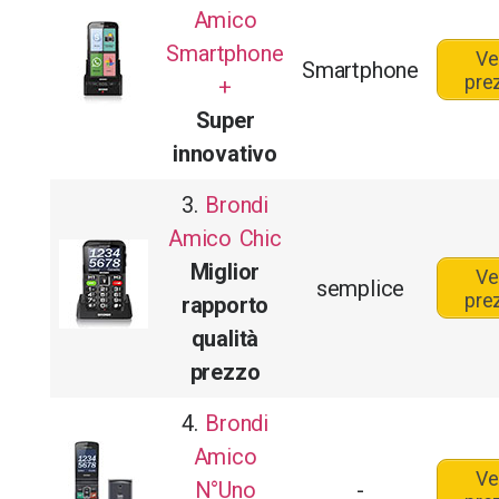
Amico
Smartphone
Ve
Smartphone
pre
+
Super
innovativo
3.
Brondi
Amico Chic
Miglior
Ve
semplice
pre
rapporto
qualità
prezzo
4.
Brondi
Amico
Ve
N°Uno
-