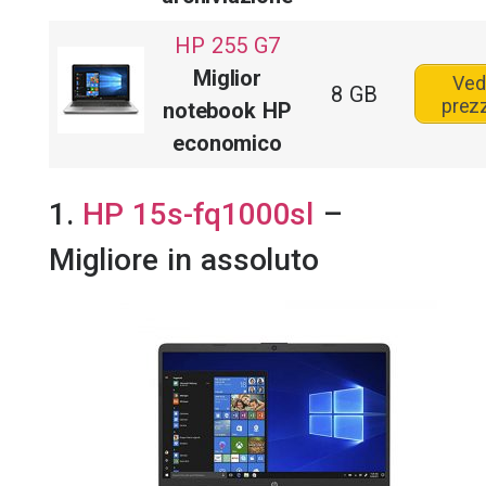
HP 255 G7
Miglior
Ved
8 GB
prez
notebook HP
economico
1.
HP 15s-fq1000sl
–
Migliore in assoluto