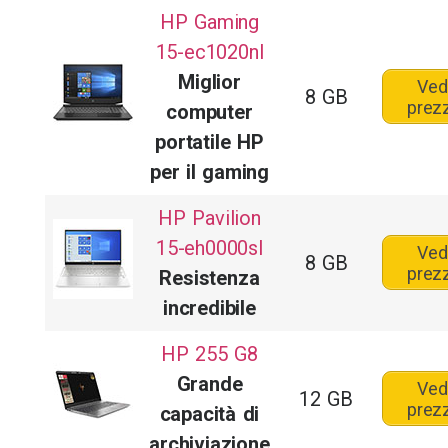
HP Gaming
15-ec1020nl
Miglior
Ved
8 GB
prez
computer
portatile HP
per il gaming
HP Pavilion
15-eh0000sl
Ved
8 GB
prez
Resistenza
incredibile
HP 255 G8
Grande
Ved
12 GB
prez
capacità di
archiviazione