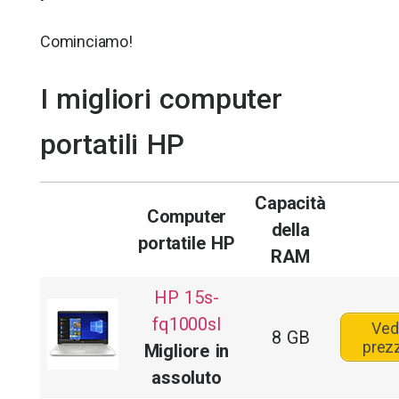
Cominciamo!
I migliori computer
portatili HP
Capacità
Computer
della
portatile HP
RAM
HP 15s-
fq1000sl
Ved
8 GB
prez
Migliore in
assoluto