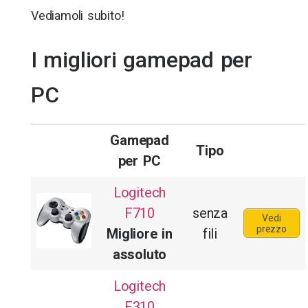
Vediamoli subito!
I migliori gamepad per
PC
Gamepad
Tipo
per PC
Logitech
F710
senza
Vedi
prezzo
Migliore in
fili
assoluto
Logitech
F310