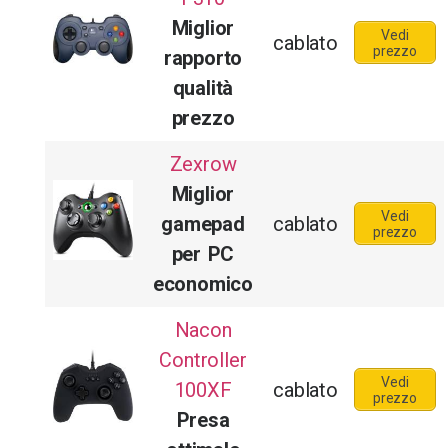
Miglior
Vedi
cablato
prezzo
rapporto
qualità
prezzo
Zexrow
Miglior
Vedi
gamepad
cablato
prezzo
per PC
economico
Nacon
Controller
Vedi
100XF
cablato
prezzo
Presa