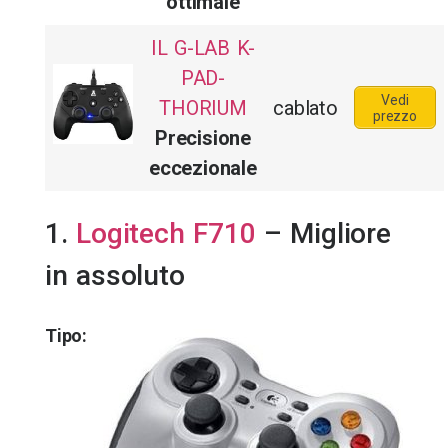
ottimale
IL G-LAB K-
PAD-
Vedi
THORIUM
cablato
prezzo
Precisione
eccezionale
1.
Logitech F710
– Migliore
in assoluto
Tipo: