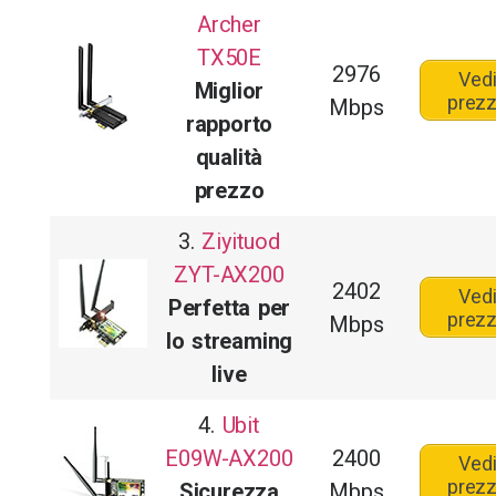
Archer
TX50E
2976
Ved
Miglior
prez
Mbps
rapporto
qualità
prezzo
3.
Ziyituod
ZYT-AX200
2402
Ved
Perfetta per
prez
Mbps
lo streaming
live
4.
Ubit
E09W-AX200
2400
Ved
prez
Sicurezza
Mbps