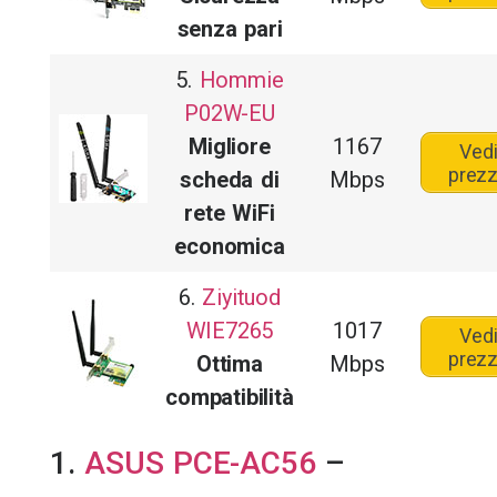
senza pari
5.
Hommie
P02W-EU
Migliore
1167
Ved
prez
scheda di
Mbps
rete WiFi
economica
6.
Ziyituod
WIE7265
1017
Ved
prez
Ottima
Mbps
compatibilità
1.
ASUS PCE-AC56
–